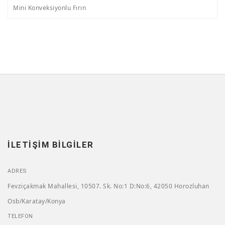
Mini Konveksiyonlu Fırın
İLETIŞIM BILGILER
ADRES
Fevziçakmak Mahallesi, 10507. Sk. No:1 D:No:6, 42050 Horozluhan
Osb/Karatay/Konya
TELEFON