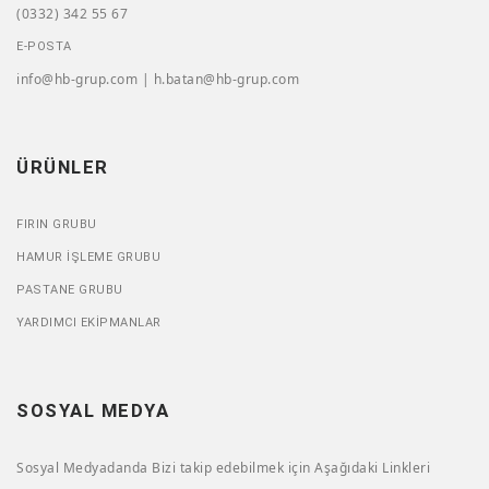
(0332) 342 55 67
E-POSTA
info@hb-grup.com | h.batan@hb-grup.com
ÜRÜNLER
FIRIN GRUBU
HAMUR İŞLEME GRUBU
PASTANE GRUBU
YARDIMCI EKIPMANLAR
SOSYAL MEDYA
Sosyal Medyadanda Bizi takip edebilmek için Aşağıdaki Linkleri